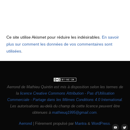
Ce site utilise Akismet pour réduire les indésirables.
En savoir
plus sur comment les données de vos commentaires sont
utilisées
.
Aerrond
de
Mathieu Quintin
est mis à disposition selon les termes de
la
licence Creative Commons Attribution - Pas d’Utilisation
Commerciale - Partage dans les Mêmes Conditions 4.0 International
.
Les autorisations au-delà du champ de cette licence peuvent être
obtenues à
mathieuq1995@gmail.com
.
Aerrond
| Fièrement propulsé par
Mantra
&
WordPress.