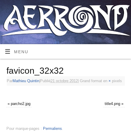
MENU
favicon_32x32
Par
Mathieu Quintin
|
Publié
21 octobre 2012
|
Grand format en
×
pixels
«
parcho2.jpg
title4.png
»
Pour marque-pages :
Permaliens
.