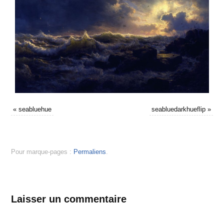
«
seabluehue
seabluedarkhueflip
»
Pour marque-pages :
Permaliens
.
Laisser un commentaire