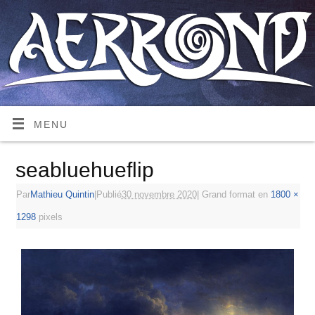
MENU
seabluehueflip
Par
Mathieu Quintin
|
Publié
30 novembre 2020
|
Grand format en
1800 ×
1298
pixels