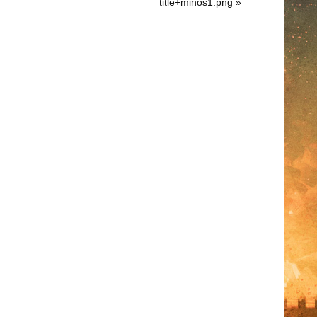
title+minos1.png
»