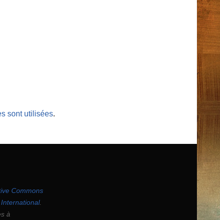
 sont utilisées
.
ative Commons
International
.
es à