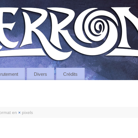
rutement
Divers
Crédits
ormat en
×
pixels