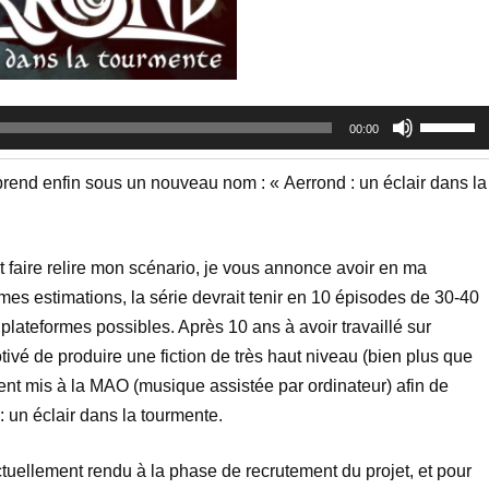
Utilisez
00:00
les
flèches
prend enfin sous un nouveau nom : « Aerrond : un éclair dans la
haut/bas
pour
augment
et faire relire mon scénario, je vous annonce avoir en ma
ou
s estimations, la série devrait tenir en 10 épisodes de 30-40
diminuer
 plateformes possibles. Après 10 ans à avoir travaillé sur
le
ivé de produire une fiction de très haut niveau (bien plus que
volume.
ent mis à la MAO (musique assistée par ordinateur) afin de
: un éclair dans la tourmente.
actuellement rendu à la phase de recrutement du projet, et pour