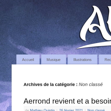
Accueil
Musique
Illustrations
Rec
Non classé
Archives de la catégorie :
Aerrond revient et a besoin
de
Mathieu Quintin
|
26 février 2021
|
Non classé